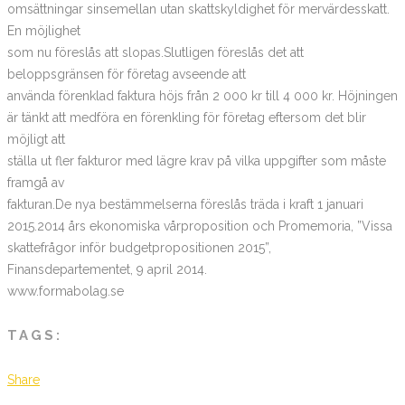
omsättningar sinsemellan utan skattskyldighet för mervärdesskatt.
En möjlighet
som nu föreslås att slopas.Slutligen föreslås det att
beloppsgränsen för företag avseende att
använda förenklad faktura höjs från 2 000 kr till 4 000 kr. Höjningen
är tänkt att medföra en förenkling för företag eftersom det blir
möjligt att
ställa ut fler fakturor med lägre krav på vilka uppgifter som måste
framgå av
fakturan.De nya bestämmelserna föreslås träda i kraft 1 januari
2015.2014 års ekonomiska vårproposition och Promemoria, ”Vissa
skattefrågor inför budgetpropositionen 2015”,
Finansdepartementet, 9 april 2014.
www.formabolag.se
TAGS:
Share