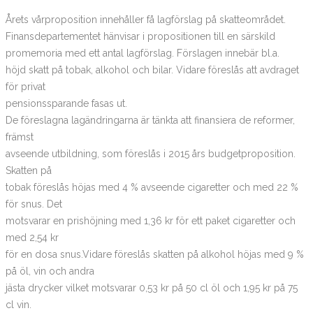
Årets vårproposition innehåller få lagförslag på skatteområdet.
Finansdepartementet hänvisar i propositionen till en särskild
promemoria med ett antal lagförslag. Förslagen innebär bl.a.
höjd skatt på tobak, alkohol och bilar. Vidare föreslås att avdraget
för privat
pensionssparande fasas ut.
De föreslagna lagändringarna är tänkta att finansiera de reformer,
främst
avseende utbildning, som föreslås i 2015 års budgetproposition.
Skatten på
tobak föreslås höjas med 4 % avseende cigaretter och med 22 %
för snus. Det
motsvarar en prishöjning med 1,36 kr för ett paket cigaretter och
med 2,54 kr
för en dosa snus.Vidare föreslås skatten på alkohol höjas med 9 %
på öl, vin och andra
jästa drycker vilket motsvarar 0,53 kr på 50 cl öl och 1,95 kr på 75
cl vin.