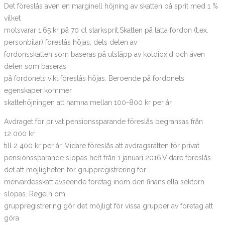
Det föreslås även en marginell höjning av skatten på sprit med 1 %
vilket
motsvarar 1,65 kr på 70 cl starksprit.Skatten på lätta fordon (t.ex.
personbilar) föreslås höjas, dels delen av
fordonsskatten som baseras på utsläpp av koldioxid och även
delen som baseras
på fordonets vikt föreslås höjas. Beroende på fordonets
egenskaper kommer
skattehöjningen att hamna mellan 100-800 kr per år.
Avdraget för privat pensionssparande föreslås begränsas från
12 000 kr
till 2 400 kr per år. Vidare föreslås att avdragsrätten för privat
pensionssparande slopas helt från 1 januari 2016.Vidare föreslås
det att möjligheten för gruppregistrering för
mervärdesskatt avseende företag inom den finansiella sektorn
slopas. Regeln om
gruppregistrering gör det möjligt för vissa grupper av företag att
göra