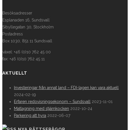
Besöksadresser
Esplanaden 16, Sundsvall
Sibyllegatan 30, Stockholm
Postadress
Box 1030, 851 11 Sundsvall
växel: +46 (0)10 762 45 00
fax: +46 (0)10 762 45 11
AKTUELLT
Investeringar från annat land – FDI-lagen kan vara aktuell
2024-02-19
Erfaren redovisningsekonom – Sundsvall
2023-11-01
Matlagning med stjärnkocken
2022-10-24
Parkering att hyra
2022-06-07
NYA RÄTTSFRÅGOR