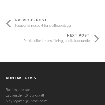
PREVIOUS POST
Rapporteringsplikt för skatteupplägg
NEXT POST
Praktik eller timanställning juridikstuderande
KONTAKTA OSS
Besöksadresser
Esplanaden 16, Sundsvall
Sibyllegatan 30, Stockholm