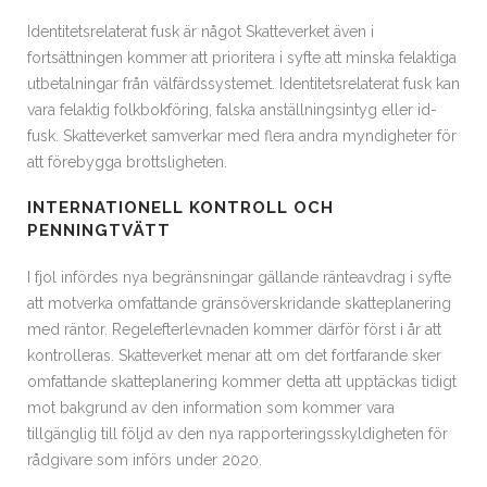
Identitetsrelaterat fusk är något Skatteverket även i
fortsättningen kommer att prioritera i syfte att minska felaktiga
utbetalningar från välfärdssystemet. Identitetsrelaterat fusk kan
vara felaktig folkbokföring, falska anställningsintyg eller id-
fusk. Skatteverket samverkar med flera andra myndigheter för
att förebygga brottsligheten.
INTERNATIONELL KONTROLL OCH
PENNINGTVÄTT
I fjol infördes nya begränsningar gällande ränteavdrag i syfte
att motverka omfattande gränsöverskridande skatteplanering
med räntor. Regelefterlevnaden kommer därför först i år att
kontrolleras. Skatteverket menar att om det fortfarande sker
omfattande skatteplanering kommer detta att upptäckas tidigt
mot bakgrund av den information som kommer vara
tillgänglig till följd av den nya rapporteringsskyldigheten för
rådgivare som införs under 2020.