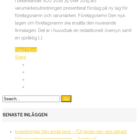
I betänkandet SOU 2016:79 över 2015 års
varumärkesutredningen presenterat förslag på ny lag för
företagsnamn och varumärken. Företagsnamn Den nya
lagen om företagsnamn ska ersätta den nuvarande
firmalagen. Det är i huvudsak en redaktionell översyn samt
en språklig […]
Read More
Share
SENASTE INLÄGGEN
Investeringar från annat land – FDI-lagen kan vara aktuell