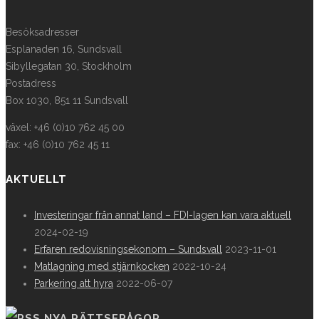
Besöksadresser
Esplanaden 16, Sundsvall
Sibyllegatan 30, Stockholm
Postadress
Box 1030, 851 11 Sundsvall
växel: +46 (0)10 762 45 00
fax: +46 (0)10 762 45 11
AKTUELLT
Investeringar från annat land – FDI-lagen kan vara aktuell
2024-02-19
Erfaren redovisningsekonom – Sundsvall
2023-11-01
Matlagning med stjärnkocken
2022-10-24
Parkering att hyra
2022-06-07
NYA RÄTTSFRÅGOR