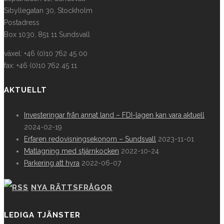
Sibyllegatan 30, Stockholm
Postadress
Box 1030, 851 11 Sundsvall
växel: +46 (0)10 762 45 00
fax: +46 (0)10 762 45 11
AKTUELLT
Investeringar från annat land – FDI-lagen kan vara aktuell
2024-02-19
Erfaren redovisningsekonom – Sundsvall
2023-11-01
Matlagning med stjärnkocken
2022-10-24
Parkering att hyra
2022-06-07
NYA RÄTTSFRÅGOR
LEDIGA TJÄNSTER