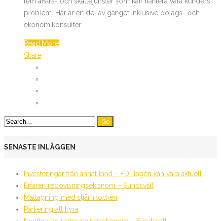
fem affärs- och skattejurister som kan hantera våra kunders
problem. Här är en del av gänget inklusive bolags- och
ekonomikonsulter.
Read More
Share
SENASTE INLÄGGEN
Investeringar från annat land – FDI-lagen kan vara aktuell
Erfaren redovisningsekonom – Sundsvall
Matlagning med stjärnkocken
Parkering att hyra