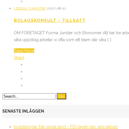
LEDIGA TJÄNSTER
2017-08-11
BOLAGSKONSULT – TILLSATT
OM FÖRETAGET Forma Jurister och Ekonomer AB har tre arbetsom
våra uppdrag arbetar vi ofta som ett team där våra […]
Read More
Share
SENASTE INLÄGGEN
Investeringar från annat land – FDI-lagen kan vara aktuell