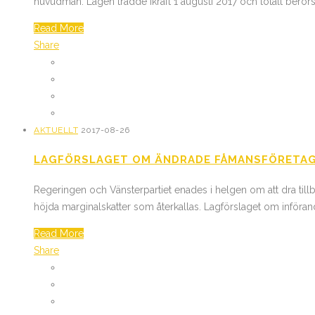
huvudman. Lagen trädde ikraft 1 augusti 2017 och totalt berörs 
Read More
Share
AKTUELLT
2017-08-26
LAGFÖRSLAGET OM ÄNDRADE FÅMANSFÖRETAG
Regeringen och Vänsterpartiet enades i helgen om att dra tillb
höjda marginalskatter som återkallas. Lagförslaget om införande
Read More
Share