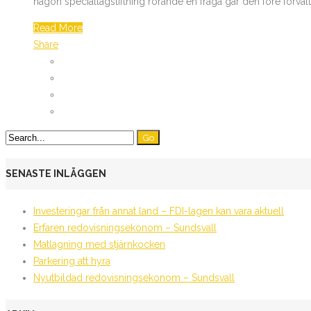
någon speciallagstiftning rörande en fråga går den före förval
Read More
Share
SENASTE INLÄGGEN
Investeringar från annat land – FDI-lagen kan vara aktuell
Erfaren redovisningsekonom – Sundsvall
Matlagning med stjärnkocken
Parkering att hyra
Nyutbildad redovisningsekonom – Sundsvall