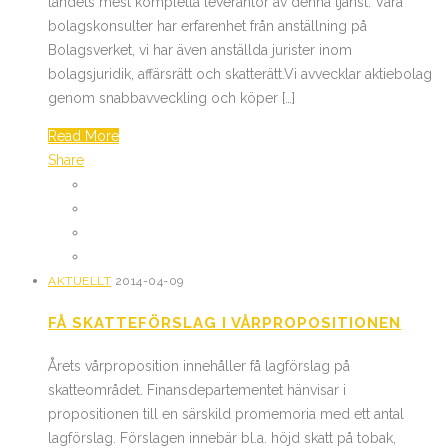
landets mest kompletta leverantör av denna tjänst. Våra
bolagskonsulter har erfarenhet från anställning på
Bolagsverket, vi har även anställda jurister inom
bolagsjuridik, affärsrätt och skatterätt.Vi avvecklar aktiebolag
genom snabbavveckling och köper […]
Read More
Share
AKTUELLT
2014-04-09
FÅ SKATTEFÖRSLAG I VÅRPROPOSITIONEN
Årets vårproposition innehåller få lagförslag på
skatteområdet. Finansdepartementet hänvisar i
propositionen till en särskild promemoria med ett antal
lagförslag. Förslagen innebär bl.a. höjd skatt på tobak,