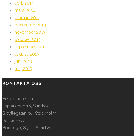
april 2014
mars 2014
februari 2014
december 2013
november 2013
oktober 2013
september 2013
augusti 2013
juni 2013
maj 2013
KONTAKTA OSS
Besöksadresser
Esplanaden 16, Sundsvall
Sibyllegatan 30, Stockholm
Postadress
Box 1030, 851 11 Sundsvall