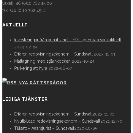
växel: +46 (0)10 762 45 00
fax: +46 (0)10 762 45 11
AKTUELLT
Investeringar från annat land – FDI-lagen kan vara aktuell
2024-02-19
Erfaren redovisningsekonom – Sundsvall
2023-11-01
Matlagning med stjärnkocken
2022-10-24
Parkering att hyra
2022-06-07
NYA RÄTTSFRÅGOR
LEDIGA TJÄNSTER
Erfaren redovisningsekonom – Sundsvall
2023-11-01
Nyutbildad redovisningsekonom – Sundsvall
2021-12-30
Tillsatt – Affärsjurist – Sundsvall
2020-10-05