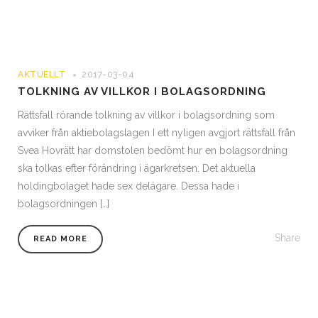
AKTUELLT
2017-03-04
TOLKNING AV VILLKOR I BOLAGSORDNING
Rättsfall rörande tolkning av villkor i bolagsordning som
avviker från aktiebolagslagen I ett nyligen avgjort rättsfall från
Svea Hovrätt har domstolen bedömt hur en bolagsordning
ska tolkas efter förändring i ägarkretsen. Det aktuella
holdingbolaget hade sex delägare. Dessa hade i
bolagsordningen […]
Share
READ MORE