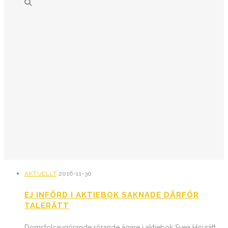
AKTUELLT
2016-11-30
EJ INFÖRD I AKTIEBOK SAKNADE DÄRFÖR
TALERÄTT
Domstolsavgörande rörande ägare i aktiebok Svea Hovrätt