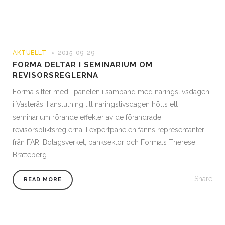
AKTUELLT
2015-09-29
FORMA DELTAR I SEMINARIUM OM
REVISORSREGLERNA
Forma sitter med i panelen i samband med näringslivsdagen
i Västerås. I anslutning till näringslivsdagen hölls ett
seminarium rörande effekter av de förändrade
revisorspliktsreglerna. I expertpanelen fanns representanter
från FAR, Bolagsverket, banksektor och Forma:s Therese
Bratteberg.
Share
READ MORE