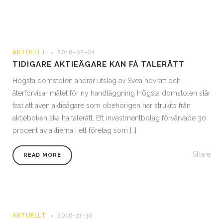
AKTUELLT
2018-02-01
TIDIGARE AKTIEÄGARE KAN FÅ TALERÄTT
Högsta domstolen ändrar utslag av Svea hovrätt och
återförvisar målet för ny handläggning Högsta domstolen slår
fast att även aktieägare som obehörigen har strukits från
aktieboken ska ha talerätt. Ett investmentbolag förvärvade 30
procent av aktierna i ett företag som […]
Share
READ MORE
AKTUELLT
2016-11-30