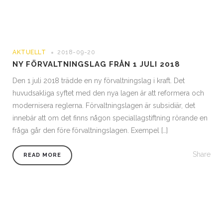
AKTUELLT
2018-09-20
NY FÖRVALTNINGSLAG FRÅN 1 JULI 2018
Den 1 juli 2018 trädde en ny förvaltningslag i kraft. Det
huvudsakliga syftet med den nya lagen är att reformera och
modernisera reglerna. Förvaltningslagen är subsidiär, det
innebär att om det finns någon speciallagstiftning rörande en
fråga går den före förvaltningslagen. Exempel […]
Share
READ MORE