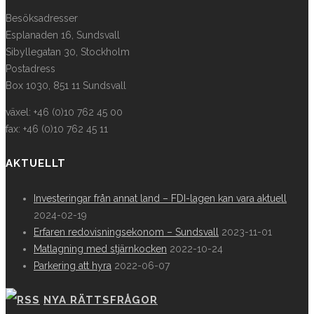
Besöksadresser
Esplanaden 16, Sundsvall
Sibyllegatan 30, Stockholm
Postadress
Box 1030, 851 11 Sundsvall
växel: +46 (0)10 762 45 00
fax: +46 (0)10 762 45 11
AKTUELLT
Investeringar från annat land – FDI-lagen kan vara aktuell
2024-02-19
Erfaren redovisningsekonom – Sundsvall
2023-11-01
Matlagning med stjärnkocken
2022-10-24
Parkering att hyra
2022-06-07
NYA RÄTTSFRÅGOR