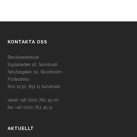
KONTAKTA OSS
Besöksadresser
Esplanaden 16, Sundsvall
Sibyllegatan 30, Stockholm
Postadress
Box 1030, 851 11 Sundsvall
växel: +46 (0)10 762 45 00
fax: +46 (0)10 762 45 11
AKTUELLT