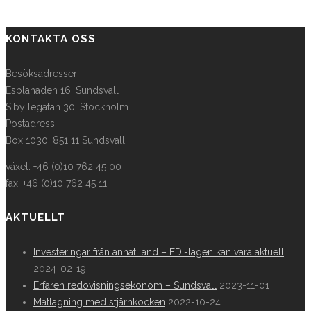
KONTAKTA OSS
Besöksadresser
Esplanaden 16, Sundsvall
Sibyllegatan 30, Stockholm
Postadress
Box 1030, 851 11 Sundsvall
växel: +46 (0)10 762 45 00
fax: +46 (0)10 762 45 11
AKTUELLT
Investeringar från annat land – FDI-lagen kan vara aktuell
2024-02-19
Erfaren redovisningsekonom – Sundsvall
2023-11-01
Matlagning med stjärnkocken
2022-10-24