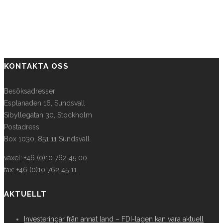
KONTAKTA OSS
Besöksadresser
Esplanaden 16, Sundsvall
Sibyllegatan 30, Stockholm
Postadress
Box 1030, 851 11 Sundsvall
växel: +46 (0)10 762 45 00
fax: +46 (0)10 762 45 11
AKTUELLT
Investeringar från annat land – FDI-lagen kan vara aktuell