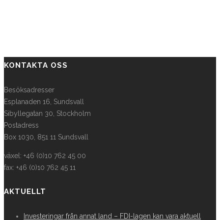
KONTAKTA OSS
Besöksadresser
Esplanaden 16, Sundsvall
Sibyllegatan 30, Stockholm
Postadress
Box 1030, 851 11 Sundsvall
växel: +46 (0)10 762 45 00
fax: +46 (0)10 762 45 11
AKTUELLT
Investeringar från annat land – FDI-lagen kan vara aktuell