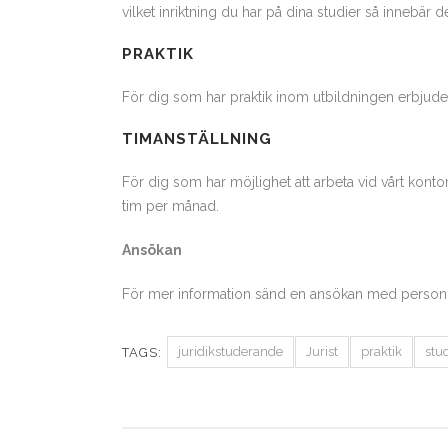
vilket inriktning du har på dina studier så innebär det
PRAKTIK
För dig som har praktik inom utbildningen erbjuder v
TIMANSTÄLLNING
För dig som har möjlighet att arbeta vid vårt konto
tim per månad.
Ansökan
För mer information sänd en ansökan med personl
juridikstuderande
Jurist
praktik
stu
TAGS: