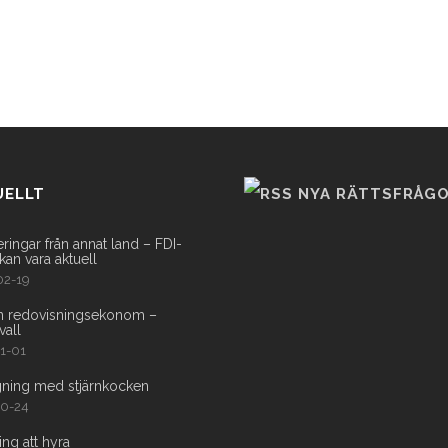
UELLT
NYA RÄTTSFRÅG
eringar från annat land – FDI-
kan vara aktuell
02-19
en redovisningsekonom –
vall
1-01
gning med stjärnkocken
10-24
ing att hyra