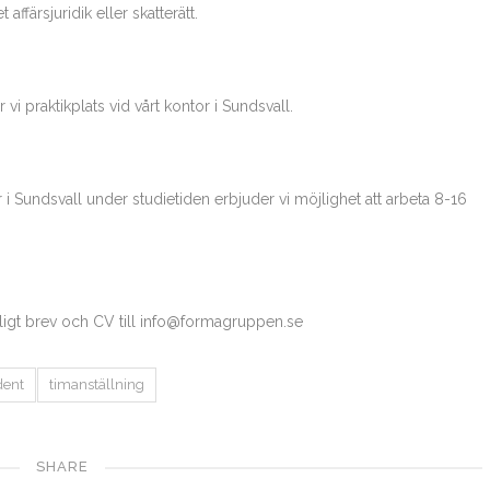
 affärsjuridik eller skatterätt.
i praktikplats vid vårt kontor i Sundsvall.
r i Sundsvall under studietiden erbjuder vi möjlighet att arbeta 8-16
igt brev och CV till info@formagruppen.se
dent
timanställning
SHARE