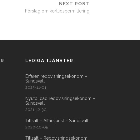
NEXT POST
Förslag om korttidspermittering
OR
LEDIGA TJÄNSTER
Erfaren redovisningsekonom –
Sundsvall
2023-11-01
Nyutbildad redovisningsekonom –
Sundsvall
2021-12-30
Tillsatt – Affärsjurist – Sundsvall
2020-10-05
Tillsatt – Redovisningsekonom