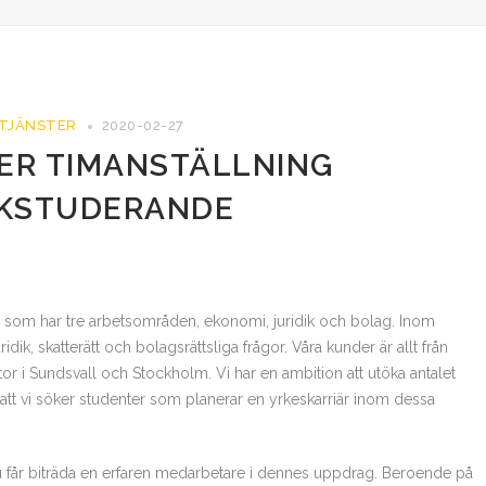
 TJÄNSTER
2020-02-27
LER TIMANSTÄLLNING
IKSTUDERANDE
g som har tre arbetsområden, ekonomi, juridik och bolag. Inom
idik, skatterätt och bolagsrättsliga frågor. Våra kunder är allt från
tor i Sundsvall och Stockholm. Vi har en ambition att utöka antalet
 att vi söker studenter som planerar en yrkeskarriär inom dessa
du får biträda en erfaren medarbetare i dennes uppdrag. Beroende på